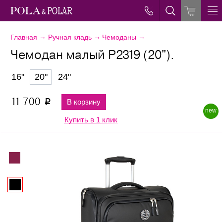
→
→
→
Главная
Ручная кладь
Чемоданы
Чемодан малый Р2319 (20").
16"
20"
24"
11 700
В корзину
p
new
Купить в 1 клик